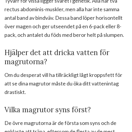
Tyvärr för vissa ligger svaret i genetik. Alla har två
rectus abdominis-muskler, men alla har inte samma
antal band av bindväv. Dessa band löper horisontellt
över magen och ger utseendet på en 6-pack eller 8-
pack, och antalet du föds med beror helt på slumpen.
Hjälper det att dricka vatten för
magrutorna?
Om du desperat vill ha tillräckligt lågt kroppsfett för
att se dina magrutor måste du öka ditt vattenintag
drastiskt.
Vilka magrutor syns först?
De övre magrutorna är de första som syns och de
enklaste att träna, eftersom de flesta av de mest