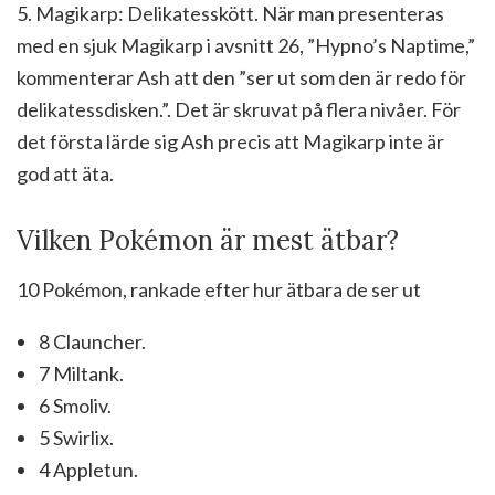
5. Magikarp: Delikatesskött. När man presenteras
med en sjuk Magikarp i avsnitt 26, ”Hypno’s Naptime,”
kommenterar Ash att den ”ser ut som den är redo för
delikatessdisken.”. Det är skruvat på flera nivåer. För
det första lärde sig Ash precis att Magikarp inte är
god att äta.
Vilken Pokémon är mest ätbar?
10 Pokémon, rankade efter hur ätbara de ser ut
8 Clauncher.
7 Miltank.
6 Smoliv.
5 Swirlix.
4 Appletun.