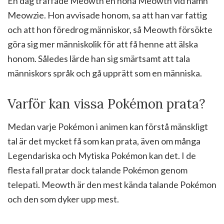
En dag träffade Meowth en hona Meowth vid namn
Meowzie. Hon avvisade honom, sa att han var fattig
och att hon föredrog människor, så Meowth försökte
göra sig mer människolik för att få henne att älska
honom. Således lärde han sig smärtsamt att tala
människors språk och gå upprätt som en människa.
Varför kan vissa Pokémon prata?
Medan varje Pokémon i animen kan förstå mänskligt
tal är det mycket få som kan prata, även om många
Legendariska och Mytiska Pokémon kan det. I de
flesta fall pratar dock talande Pokémon genom
telepati. Meowth är den mest kända talande Pokémon
och den som dyker upp mest.