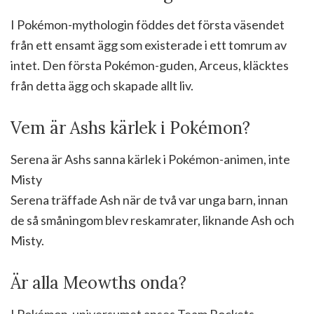
I Pokémon-mythologin föddes det första väsendet
från ett ensamt ägg som existerade i ett tomrum av
intet. Den första Pokémon-guden, Arceus, kläcktes
från detta ägg och skapade allt liv.
Vem är Ashs kärlek i Pokémon?
Serena är Ashs sanna kärlek i Pokémon-animen, inte
Misty
Serena träffade Ash när de två var unga barn, innan
de så småningom blev reskamrater, liknande Ash och
Misty.
Är alla Meowths onda?
I Pokémon-universumet anses Team Rockets