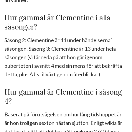
Hur gammal är Clementine i alla
säsonger?
Säsong 2: Clementine är 11 under händelserna i
säsongen. Säsong 3: Clementine är 13 under hela
säsongen (vi får reda på att hon går igenom
puberteten i avsnitt 4 med sin mens för att bekräfta
detta, plus AJ:s tillväxt genom återblickar).
Hur gammal är Clementine i säsong
4?
Baserat på förutsägelsen om hur lång tidshoppet är,
är hon troligen sexton nästan sjutton. Enligt wikia är
det förutspått att det har gått omkring 2740 dagar –