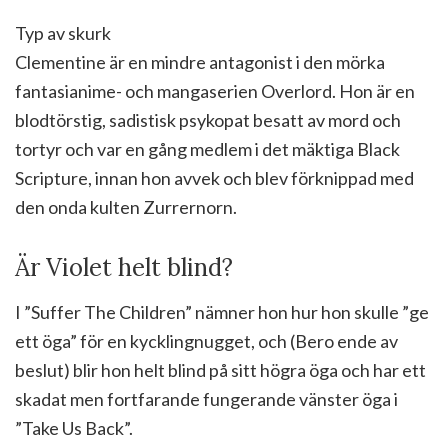
Typ av skurk
Clementine är en mindre antagonist i den mörka
fantasianime- och mangaserien Overlord. Hon är en
blodtörstig, sadistisk psykopat besatt av mord och
tortyr och var en gång medlem i det mäktiga Black
Scripture, innan hon avvek och blev förknippad med
den onda kulten Zurrernorn.
Är Violet helt blind?
I ”Suffer The Children” nämner hon hur hon skulle ”ge
ett öga” för en kycklingnugget, och (Bero ende av
beslut) blir hon helt blind på sitt högra öga och har ett
skadat men fortfarande fungerande vänster öga i
”Take Us Back”.