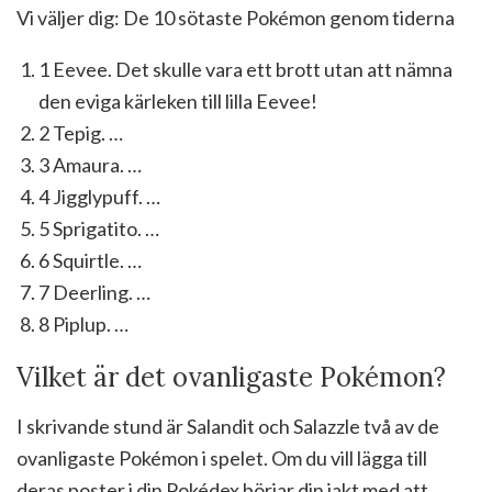
Vi väljer dig: De 10 sötaste Pokémon genom tiderna
1 Eevee. Det skulle vara ett brott utan att nämna
den eviga kärleken till lilla Eevee!
2 Tepig. …
3 Amaura. …
4 Jigglypuff. …
5 Sprigatito. …
6 Squirtle. …
7 Deerling. …
8 Piplup. …
Vilket är det ovanligaste Pokémon?
I skrivande stund är Salandit och Salazzle två av de
ovanligaste Pokémon i spelet. Om du vill lägga till
deras poster i din Pokédex börjar din jakt med att