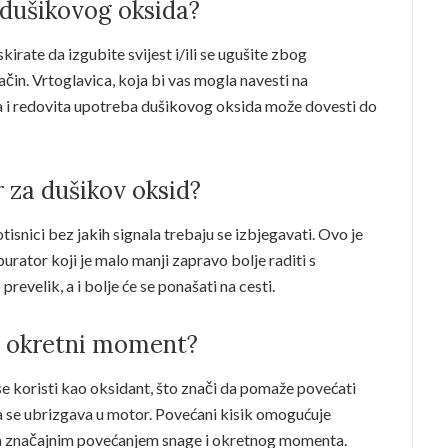
e dušikovog oksida?
irate da izgubite svijest i/ili se ugušite zbog
način. Vrtoglavica, koja bi vas mogla navesti na
a i redovita upotreba dušikovog oksida može dovesti do
 za dušikov oksid?
tisnici bez jakih signala trebaju se izbjegavati. Ovo je
burator koji je malo manji zapravo bolje raditi s
evelik, a i bolje će se ponašati na cesti.
d okretni moment?
e koristi kao oksidant, što znači da pomaže povećati
oja se ubrizgava u motor. Povećani kisik omogućuje
ira značajnim povećanjem snage i okretnog momenta.