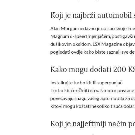
Koji je najbrži automobi
Alan Morgan nedavno je upisao svoje im
Magnum 6-speed mjenjačem, postigavši re
dušikovim oksidom. LSX Magazine objavi
pogledati ovdje kako biste saznali sve d
Kako mogu dodati 200 K
Instalirajte turbo kit ili superpunjač
Turbo kit će učiniti da vaš motor postane 
povećavaju snagu vašeg automobila za dod
kitovi mogu koštati nekoliko tisuća dolar
Koji je najjeftiniji način