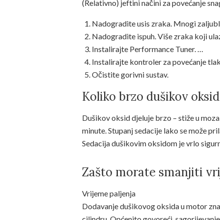
(Relativno) jeftini načini za povećanje sn
Nadogradite usis zraka. Mnogi zaljubl
Nadogradite ispuh. Više zraka koji ula
Instalirajte Performance Tuner. …
Instalirajte kontroler za povećanje tla
Očistite gorivni sustav.
Koliko brzo dušikov oksid
Dušikov oksid djeluje brzo – stiže u mozak
minute. Stupanj sedacije lako se može pri
Sedacija dušikovim oksidom je vrlo sigur
Zašto morate smanjiti vri
Vrijeme paljenja
Dodavanje dušikovog oksida u motor znača
cilindru. Općenito govoreći, sagorijevanje 