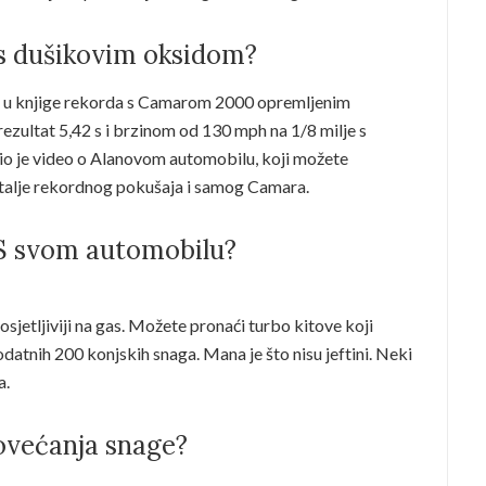
l s dušikovim oksidom?
e u knjige rekorda s Camarom 2000 opremljenim
zultat 5,42 s i brzinom od 130 mph na 1/8 milje s
o je video o Alanovom automobilu, koji možete
etalje rekordnog pokušaja i samog Camara.
S svom automobilu?
osjetljiviji na gas. Možete pronaći turbo kitove koji
atnih 200 konjskih snaga. Mana je što nisu jeftini. Neki
a.
 povećanja snage?