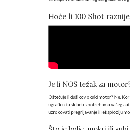
Hoće li 100 Shot raznije
Je li NOS težak za motor
Oštećuje li dušikov oksid motor? Ne. Kori
ugrađen i u skladu s potrebama vašeg auto
uzrokovati pregrijavanje ili eksploziju mo
Što je bolje, mokri ili suh