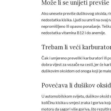
Može li se unijeti previš
Ako unesete previše dušikovog oksida, risk
nedostatka kisika. Ljudi su umrli na ovaj 
nepromišljeno ili opasno ponašanje. Tešk
nedostatka vitamina B12 i do anemije.
Trebam li veći karburator
Čak i umjereno preveliki karburatori ili po
dobra vijest za vozače na cesti, jer će kar
dušikovim oksidom od onoga koji je malo pr
Povećava li dušikov oksi
U automobilskom svijetu, dušikov oksid s
količinu kisika u smjesi zraka i goriva k
motoru da sagori više goriva, što rezult