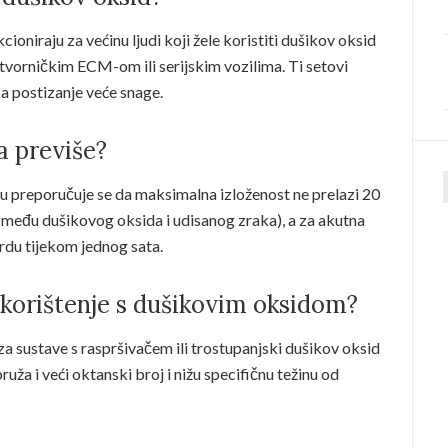
niraju za većinu ljudi koji žele koristiti dušikov oksid
vorničkim ECM-om ili serijskim vozilima. Ti setovi
a postizanje veće snage.
a previše?
u preporučuje se da maksimalna izloženost ne prelazi 20
f
 između dušikovog oksida i udisanog zraka), a za akutna
ardu tijekom jednog sata.
a korištenje s dušikovim oksidom?
 sustave s raspršivačem ili trostupanjski dušikov oksid
a i veći oktanski broj i nižu specifičnu težinu od