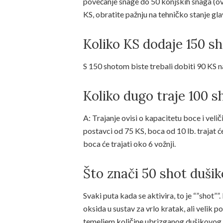
povećanje snage do 50 konjskih snaga (ov
KS, obratite pažnju na tehničko stanje gla
Koliko KS dodaje 150 s
S 150 shotom biste trebali dobiti 90 KS na
Koliko dugo traje 100 s
A: Trajanje ovisi o kapacitetu boce i veli
postavci od 75 KS, boca od 10 lb. trajat 
boca će trajati oko 6 vožnji.
Što znači 50 shot duši
Svaki puta kada se aktivira, to je “”shot”
oksida u sustav za vrlo kratak, ali velik 
temeljem količine ubrizganog dušikovog 