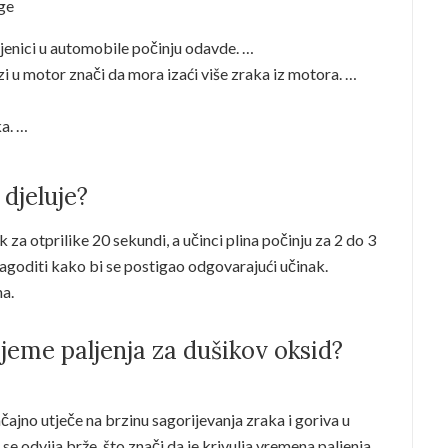
age
jenici u automobile počinju odavde. …
zi u motor znači da mora izaći više zraka iz motora. …
ka. …
 djeluje?
 za otprilike 20 sekundi, a učinci plina počinju za 2 do 3
lagoditi kako bi se postigao odgovarajući učinak.
na.
jeme paljenja za dušikov oksid?
jno utječe na brzinu sagorijevanja zraka i goriva u
se odvija brže, što znači da je krivulja vremena paljenja