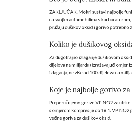
ZAKLJUČAK. Mokri sustavi najbolje funkcio
na svojim automobilima s karburatorom, t
pružaju dušikov oksid i gorivo potrebno z
Koliko je dušikovog oksid
Za dugotrajno izlaganje dušikovom oksid
dijelova na milijardu (izražavajući omjer
izlaganja, ne više od 100 dijelova na milij
Koje je najbolje gorivo z
Preporučujemo gorivo VP NO2 za utrke za
s omjerom kompresije do 18:1. VP NO2 pruž
većine goriva za dušikov oksid.