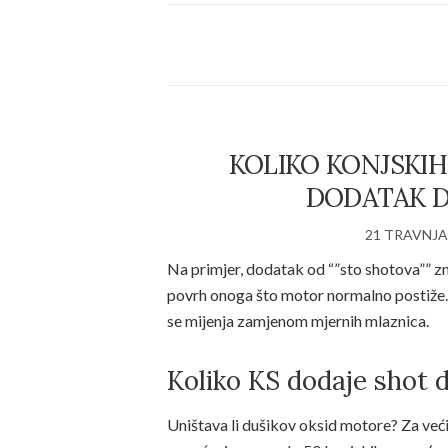
KOLIKO KONJSKIH
DODATAK D
21 TRAVNJA
Na primjer, dodatak od “”sto shotova”” z
povrh onoga što motor normalno postiže.
se mijenja zamjenom mjernih mlaznica.
Koliko KS dodaje shot 
Uništava li dušikov oksid motore? Za već