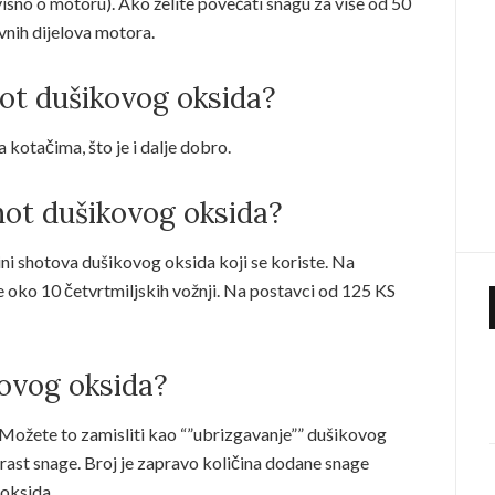
isno o motoru). Ako želite povećati snagu za više od 50
vnih dijelova motora.
hot dušikovog oksida?
 kotačima, što je i dalje dobro.
hot dušikovog oksida?
čini shotova dušikovog oksida koji se koriste. Na
će oko 10 četvrtmiljskih vožnji. Na postavci od 125 KS
kovog oksida?
”. Možete to zamisliti kao “”ubrizgavanje”” dušikovog
porast snage. Broj je zapravo količina dodane snage
oksida.