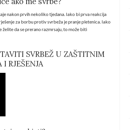
nice ako me svrbe?
aje nakon prvih nekoliko tjedana. Iako bi prva reakcija
rješenje za borbu protiv svrbeža je pranje pletenica. Iako
 želite da se prerano razmrsaju, to može biti
AVITI SVRBEŽ U ZAŠTITNIM
 I RJEŠENJA