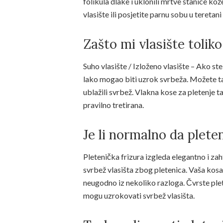
folikula dlake i uklonili mrtve stanice kože
vlasište ili posjetite parnu sobu u teretani
Zašto mi vlasište tolik
Suho vlasište / Izloženo vlasište – Ako ste na
lako mogao biti uzrok svrbeža. Možete tak
ublažili svrbež. Vlakna kose za pletenje t
pravilno tretirana.
Je li normalno da plete
Pletenička frizura izgleda elegantno i za
svrbež vlasišta zbog pletenica. Vaša kosa
neugodno iz nekoliko razloga. Čvrste pleten
mogu uzrokovati svrbež vlasišta.