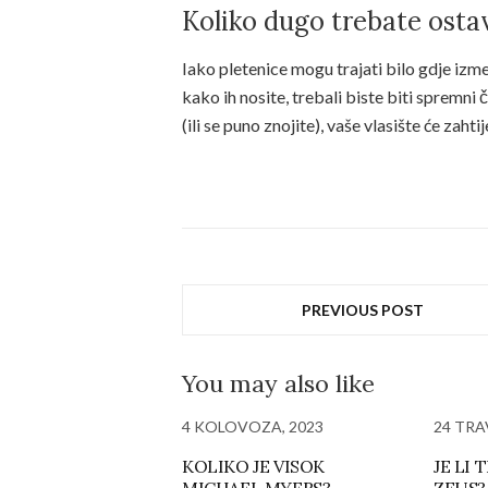
Koliko dugo trebate ostav
Iako pletenice mogu trajati bilo gdje izm
kako ih nosite, trebali biste biti spremni či
(ili se puno znojite), vaše vlasište će zahti
PREVIOUS POST
You may also like
4 KOLOVOZA, 2023
24 TRA
KOLIKO JE VISOK
JE LI