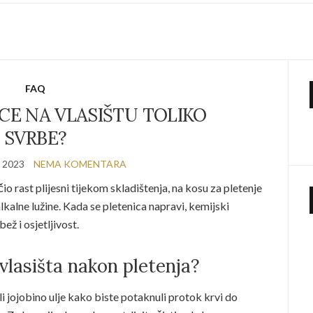
FAQ
CE NA VLASIŠTU TOLIKO
SVRBE?
 2023
NEMA KOMENTARA
čio rast plijesni tijekom skladištenja, na kosu za pletenje
lkalne lužine. Kada se pletenica napravi, kemijski
ež i osjetljivost.
vlasišta nakon pletenja?
i jojobino ulje kako biste potaknuli protok krvi do