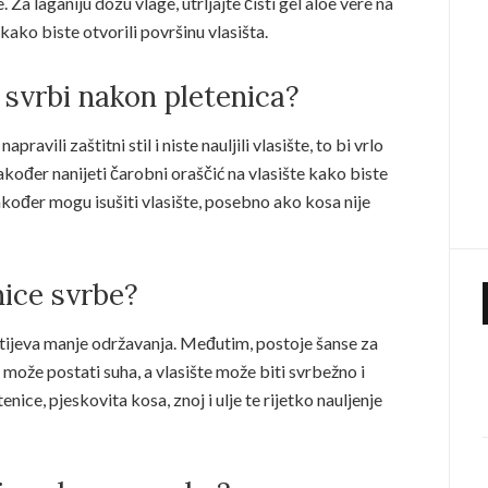
. Za laganiju dozu vlage, utrljajte čisti gel aloe vere na
 kako biste otvorili površinu vlasišta.
o svrbi nakon pletenica?
pravili zaštitni stil i niste nauljili vlasište, to bi vrlo
ođer nanijeti čarobni oraščić na vlasište kako biste
akođer mogu isušiti vlasište, posebno ako kosa nije
nice svrbe?
htijeva manje održavanja. Međutim, postoje šanse za
 može postati suha, a vlasište može biti svrbežno i
ice, pjeskovita kosa, znoj i ulje te rijetko nauljenje