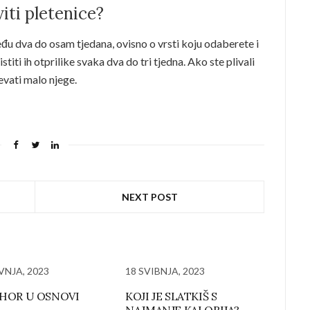
iti pletenice?
eđu dva do osam tjedana, ovisno o vrsti koju odaberete i
stiti ih otprilike svaka dva do tri tjedna. Ako ste plivali
jevati malo njege.
NEXT POST
VNJA, 2023
18 SVIBNJA, 2023
 THOR U OSNOVI
KOJI JE SLATKIŠ S