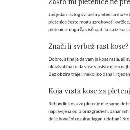
Zašto mi pletenice ne pre
Još jedan razlog svrbeža pletenica može b
pletenice često mogu uzrokovati kvržice, ka
pletenice mogu čak iščupati kosu iz korije
Znači li svrbež rast kose?
Dobro, istina je da vam je kosa rasla, ali
ukazivati na to da vaše vlasište nije u naj
Bez obzira traje li nekoliko dana ili tjed
Koja vrsta kose za pletenj
Rebundle kosa za pletenje nije samo dobra 
napravljena od biorazgradivih, bananinih v
da je konačni rezultat lagan, udoban i, što