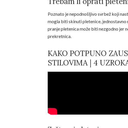
Trebam li oprati plete
Poznato je nepodnošljivo svrbež koji nast
mogla biti skinuti pletenice, jednostavno 
pranje pletenica može biti nezgodno jer ne
prekretnica.
KAKO POTPUNO ZAUST
STILOVIMA | 4 UZROKA