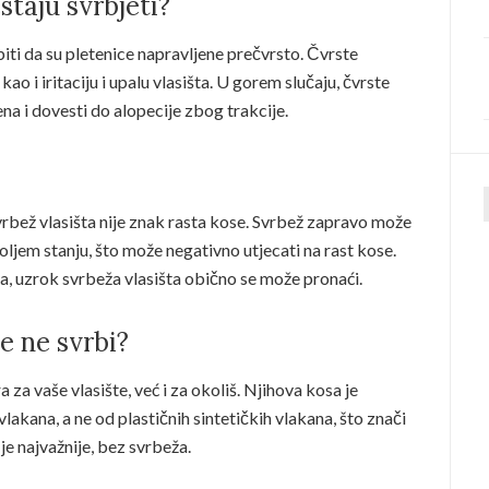
staju svrbjeti?
iti da su pletenice napravljene prečvrsto. Čvrste
o i iritaciju i upalu vlasišta. U gorem slučaju, čvrste
na i dovesti do alopecije zbog trakcije.
 svrbež vlasišta nije znak rasta kose. Svrbež zapravo može
f
boljem stanju, što može negativno utjecati na rast kose.
ana, uzrok svrbeža vlasišta obično se može pronaći.
e ne svrbi?
za vaše vlasište, već i za okoliš. Njihova kosa je
lakana, a ne od plastičnih sintetičkih vlakana, što znači
 je najvažnije, bez svrbeža.