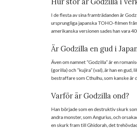
Hur stor är Godzilla i ver
I de flesta av sina framträdanden är Godz
ursprungliga japanska TOHO-filmen från 
amerikanska versionen sades han vara 40
Är Godzilla en gud i Japa
Även om namnet ”Godzilla” är en romaniser
(gorilla) och ”kujira” (val), är han en gud,
bestraffare som Cthulhu, som kanske är d
Varför är Godzilla ond?
Han började som en destruktiv skurk som
andra monster, som Angurius, och orsakad
en skurk fram till Ghidorah, det trehövdad