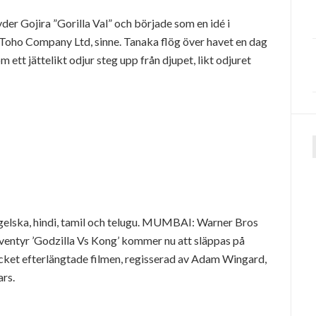
der Gojira ”Gorilla Val” och började som en idé i
Toho Company Ltd, sinne. Tanaka flög över havet en dag
ett jättelikt odjur steg upp från djupet, likt odjuret
f
ngelska, hindi, tamil och telugu. MUMBAI: Warner Bros
ventyr ’Godzilla Vs Kong’ kommer nu att släppas på
cket efterlängtade filmen, regisserad av Adam Wingard,
ars.