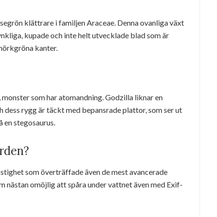
dsegrön klättrare i familjen Araceae. Denna ovanliga växt
nkliga, kupade och inte helt utvecklade blad som är
mörkgröna kanter.
de, monster som har atomandning. Godzilla liknar en
h dess rygg är täckt med bepansrade plattor, som ser ut
å en stegosaurus.
orden?
astighet som överträffade även de mest avancerade
om nästan omöjlig att spåra under vattnet även med Exif-