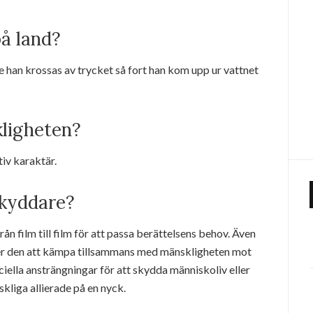
på land?
 han krossas av trycket så fort han kom upp ur vattnet
kligheten?
tiv karaktär.
skyddare?
rån film till film för att passa berättelsens behov. Även
er den att kämpa tillsammans med mänskligheten mot
lla ansträngningar för att skydda människoliv eller
liga allierade på en nyck.