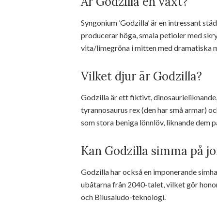
Är Godzilla en växt?
Syngonium ’Godzilla’ är en intressant stä
producerar höga, smala petioler med skry
vita/limegröna i mitten med dramatiska 
Vilket djur är Godzilla?
Godzilla är ett fiktivt, dinosaurieliknan
tyrannosaurus rex (den har små armar) oc
som stora beniga lönnlöv, liknande dem p
Kan Godzilla simma på j
Godzilla har också en imponerande simh
ubåtarna från 2040-talet, vilket gör hon
och Bilusaludo-teknologi.