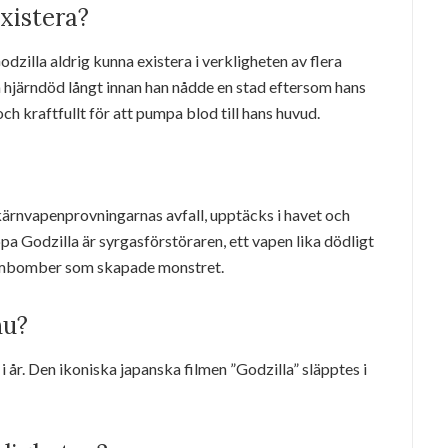
existera?
dzilla aldrig kunna existera i verkligheten av flera
ra hjärndöd långt innan han nådde en stad eftersom hans
t och kraftfullt för att pumpa blod till hans huvud.
 kärnvapenprovningarnas avfall, upptäcks i havet och
a Godzilla är syrgasförstöraren, ett vapen lika dödligt
ombomber som skapade monstret.
nu?
 år. Den ikoniska japanska filmen ”Godzilla” släpptes i