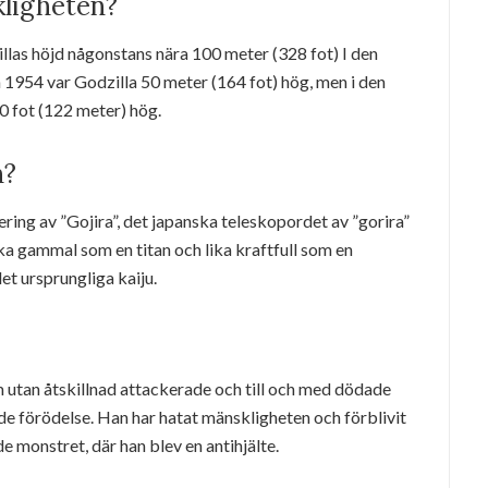
kligheten?
illas höjd någonstans nära 100 meter (328 fot) I den
1954 var Godzilla 50 meter (164 fot) hög, men i den
0 fot (122 meter) hög.
n?
ing av ”Gojira”, det japanska teleskopordet av ”gorira”
 lika gammal som en titan och lika kraftfull som en
et ursprungliga kaiju.
 utan åtskillnad attackerade och till och med dödade
e förödelse. Han har hatat mänskligheten och förblivit
e monstret, där han blev en antihjälte.