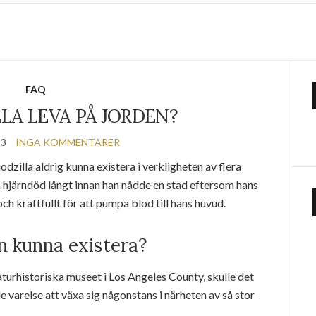
FAQ
LA LEVA PÅ JORDEN?
23
INGA KOMMENTARER
dzilla aldrig kunna existera i verkligheten av flera
ra hjärndöd långt innan han nådde en stad eftersom hans
t och kraftfullt för att pumpa blod till hans huvud.
in kunna existera?
turhistoriska museet i Los Angeles County, skulle det
 varelse att växa sig någonstans i närheten av så stor