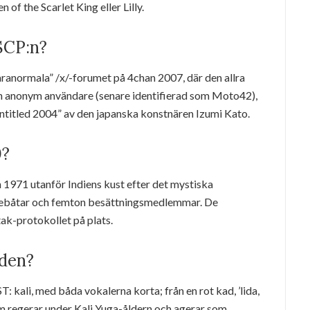
 of the Scarlet King eller Lilly.
SCP:n?
aranormala” /x/-forumet på 4chan 2007, där den allra
en anonym användare (senare identifierad som Moto42),
ntitled 2004” av den japanska konstnären Izumi Kato.
0?
971 utanför Indiens kust efter det mystiska
skebåtar och femton besättningsmedlemmar. De
ak-protokollet på plats.
uden?
T: kali, med båda vokalerna korta; från en rot kad, ’lida,
om regerar under Kali Yuga-åldern och agerar som