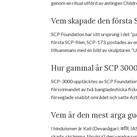
genom en ritual utförd av antingen Children
Vem skapade den första 
SCP Foundation har sitt ursprung i det ”p
första SCP-filen, SCP-173, postades av 
tillsammans med en bild av skulpturen ”U
Hur gammal är SCP 300
SCP-3000 upptäcktes av SCP Foundation 1
försvinnandet av två bangladeshiska fi
förseglade snabbt området och satte Azt
Vem är den mest arga g
I hinduismen är Kali (Devanāgari: कलि, IAS
skada, skrämma, förvirra’) den varelse s