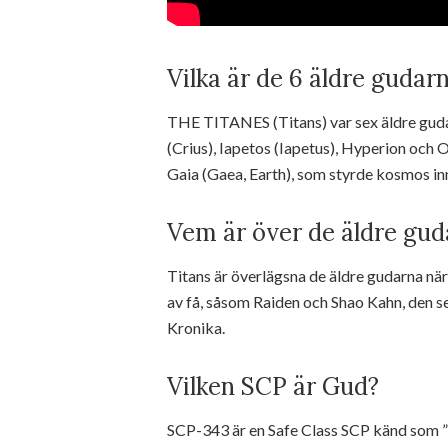
Vilka är de 6 äldre gudar
THE TITANES (Titans) var sex äldre guda
(Crius), Iapetos (Iapetus), Hyperion och 
Gaia (Gaea, Earth), som styrde kosmos i
Vem är över de äldre gud
Titans är överlägsna de äldre gudarna när 
av få, såsom Raiden och Shao Kahn, den s
Kronika.
Vilken SCP är Gud?
SCP-343 är en Safe Class SCP känd som ”G