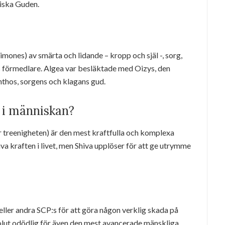
iska Guden.
ones) av smärta och lidande – kropp och själ -, sorg,
s förmedlare. Algea var besläktade med Oizys, den
nthos, sorgens och klagans gud.
 i människan?
er treenigheten) är den mest kraftfulla och komplexa
va kraften i livet, men Shiva upplöser för att ge utrymme
ller andra SCP:s för att göra någon verklig skada på
olut odödlig för även den mest avancerade mänskliga