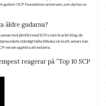
k gudom i SCP Foundations universum, som dyrkas av
ga äldre gudarna?
n annan nivå jämfört med SCP:s som Scarlet King, de
arna måste ständigt hålla tillbaka sin kraft, annars kan
CP-versen upphöra att existera.
pest reagerar på ”Top 10 SCP