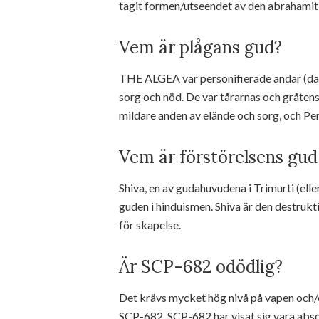
tagit formen/utseendet av den abrahamit
Vem är plågans gud?
THE ALGEA var personifierade andar (daim
sorg och nöd. De var tårarnas och gråten
mildare anden av elände och sorg, och Pe
Vem är förstörelsens gud
Shiva, en av gudahuvudena i Trimurti (ell
guden i hinduismen. Shiva är den destrukti
för skapelse.
Är SCP-682 odödlig?
Det krävs mycket hög nivå på vapen och/e
SCP-682. SCP-682 har visat sig vara abs