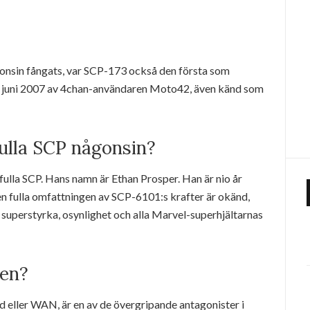
onsin fångats, var SCP-173 också den första som
 juni 2007 av 4chan-användaren Moto42, även känd som
ulla SCP någonsin?
ulla SCP. Hans namn är Ethan Prosper. Han är nio år
n fulla omfattningen av SCP-6101:s krafter är okänd,
 superstyrka, osynlighet och alla Marvel-superhjältarnas
den?
ller WAN, är en av de övergripande antagonister i