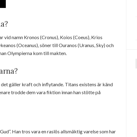
na?
r vid namn Kronos (Cronus), Koios (Coeus), Krios
Okeanos (Oceanus), söner till Ouranos (Uranus, Sky) och
nnan Olympierna kom till makten.
f
arna?
det gäller kraft och inflytande. Titans existens är känd
enare trodde dem vara fiktion innan han stötte på
ud”. Han tros vara en raslös allsmäktig varelse som har